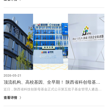
2026-05-21
顶流机构、高校基因、全早期！ 陕西省科创母基金再落三子
近日，陕西省科技创新母基金正式公示第五批子基金管理人遴选结果，中科创星、启迪之星、西交一八九六资本三家实力机构成功入选，对应设立西安创星未来、西安启迪之星科转、陕西高校科创二期3只子基金，认缴总规模10.55亿元。这是陕西省科创母基金设立近一...
查看详情