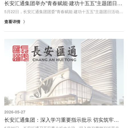
长安汇通集团举办"青春赋能·建功十五五"主题团日活动
5月22日，长安汇通集团团委"青春赋能·建功十五五"主题团日活动在秦创原金融中心举行，集团系统20余名青年员工代表参加活动。本次活动设置集体学习、"创读汇"读书分享和"资本青年说"圆桌研讨三个环节，以青年为主体，以学习交流为主线，引导青年员工在阅...
查看详情
2026-05-27
长安汇通集团：深入学习重要指示批示 切实筑牢安全生产屏障