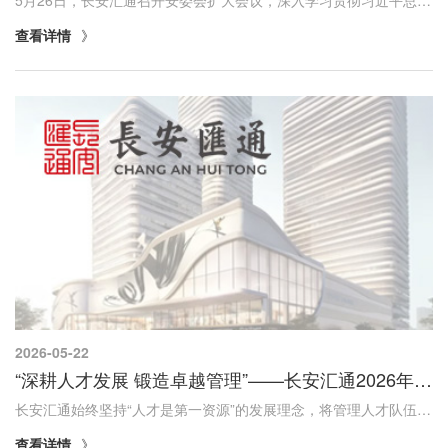
5月26日，长安汇通召开安委会扩大会议，深入学习贯彻习近平总书记重要指示和李强总理批示精神，传达省委书记赵一德、省长赵刚和省委常委、常务副省长王晓就全省安全生产工作批示精神，深刻汲取“5·22”特大瓦斯爆炸事故教训。会前，集团公司党委书记、董...
查看详情
2026-05-22
“深耕人才发展 锻造卓越管理”——长安汇通2026年度管理者系统化培养全面开启
长安汇通始终坚持“人才是第一资源”的发展理念，将管理人才队伍建设作为“二次创业”建设一流国有资本运营公司的核心要义。2026年，集团公司系统谋划、精准施教、分类实施，推动管理人才培养从“大水漫灌”转向“精准滴灌”。5月，首期基层、中层管理者...
查看详情