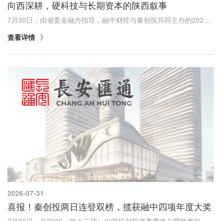
向西深耕，硬科技与长期资本的陕西叙事
7月30日，由省委金融办指导，融中财经与秦创投共同主办的2026（第十二届）中国科创投资夏季峰会暨陕西科创产业生态大会进入第二天。作为大会的重要组成部分，融中Link+ LPxGP对接会（科创基金专场）、“初曜启宸·科创项目路演专场”及省内外科创企业展等...
查看详情
2026-07-31
喜报！秦创投两日连登双榜，揽获融中四项年度大奖