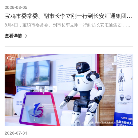
2026-08-05
宝鸡市委常委、副市长李立刚一行到长安汇通集团座谈交流
8月4日，宝鸡市委常委、副市长李立刚一行到访长安汇通集团，与集团党委副书记、董事、总经理焦振华座谈。双方围绕进一步深化合作、共促企地高质量发展等内容进行交流。焦振华对李立刚一行表示欢迎，对宝鸡市委、市政府长期以来对长安汇通集团和秦创投给予...
查看详情
2026-07-31