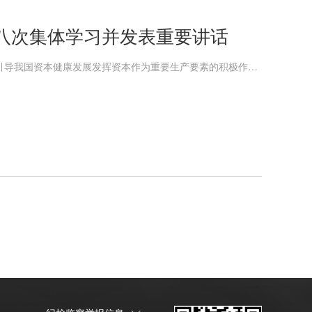
八次集体学习并发表重要讲话
习近平在中共中央政治局第三十八次集体学习时强调依法规范和引导我国资本健康发展发挥资本作为重要生产要素的积极作用中共中央政治局4月29日下午就依法规范和引导我国资本健康发展进行第三十八次集体学习。中共中央总书记习近平在主持学习时强调，资本是...