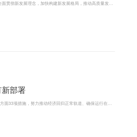
为深入贯彻习近平新时代中国特色社会主义思想，完整、准确、全面贯彻新发展理念，加快构建新发展格局，推动高质量发展，经国务院同意，现就进一步盘活存量资产、扩大有效投资提出以下意见。
有新部署
日前召开的国务院常务会议进一步部署稳经济一揽子措施，包括6方面33项措施，努力推动经济回归正常轨道、确保运行在合理区间。