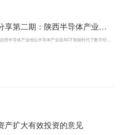
汇通观察丨长安汇通优秀行研报告分享第二期：陕西半导体产业研究
报告全文约1.9万字，本文为核心观点节选。01半导体产业地位及趋势半导体产业地位半导体产业是AIOT智能时代下数字经济升级的基座，代表了国家的科技实力，更是战略层面大国博弈的焦点。自2016年以来，我国半导体产业主要围绕国产替代为核心进行欠债补课式...
资产扩大有效投资的意见