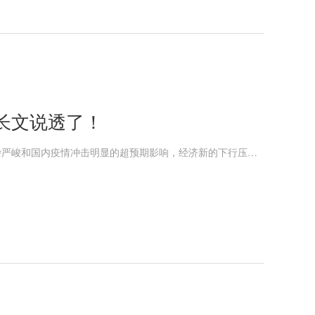
长文说透了！
16日发布的前4个月国民经济运行情况显示，受国际环境更趋复杂严峻和国内疫情冲击明显的超预期影响，经济新的下行压力进一步加大。压力和挑战下，如何看待当前中国经济走势？