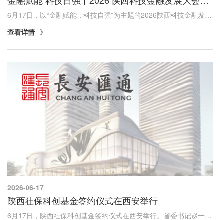
6月17日，以“金融赋能，科技自强”为主题的2026陕西科技金融发展大会在西安举办。省委常委、省委秘书长李钧、全国社保基金理事会副理事长赵军、中国银行副行长杨军出席并致辞。会上发布了《陕西省科技金融五项机制改革典型案例》《2026年度省级上市后备...
查看详情
2026-06-17
陕西社保科创基金签约仪式在西安举行
6月17日，陕西社保科创基金签约仪式在西安举行。省委书记赵一德、省长赵刚与财政部党组成员、全国社保基金理事会理事长刘昆，中国银行党委书记、董事长葛海蛟共同见证签约，并为陕西社保科创基金揭牌。陕西社保科创基金是服务国家战略和陕西经济高质量发...