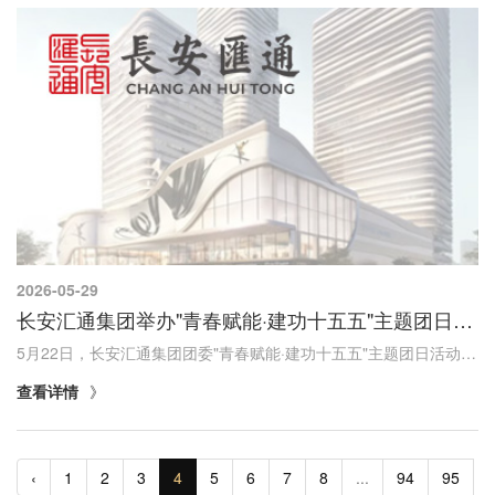
2026-05-29
长安汇通集团举办"青春赋能·建功十五五"主题团日活动
5月22日，长安汇通集团团委"青春赋能·建功十五五"主题团日活动在秦创原金融中心举行，集团系统20余名青年员工代表参加活动。本次活动设置集体学习、"创读汇"读书分享和"资本青年说"圆桌研讨三个环节，以青年为主体，以学习交流为主线，引导青年员工在阅...
查看详情
‹
1
2
3
4
5
6
7
8
...
94
95