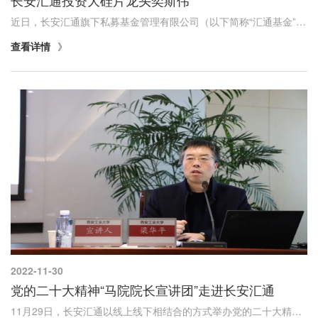
近日，长安汇通旗下私募基金管理有限公司（以下简称“汇通基金”）完成对国内半导体大硅片龙头—西安奕斯伟材料科技有限公司（以下简称“奕斯伟”）的C轮股权投资。
查看详情
2022-11-30
党的二十大精神“马院院长宣讲团”走进长安汇通
11月29日，长安汇通以线上线下相结合的方式举办党的二十大精神“马院院长宣讲团”宣讲报告会，省委“马院院长宣讲团”成员、西安工业大学马克思主义学院副院长梁华平为公司党员干部职工作宣讲报告。公司领导、总部中层管理人员及部门员工，子公司领导班子成员、中层以上管理人员及员工代表共91人参加本次宣讲报告会。